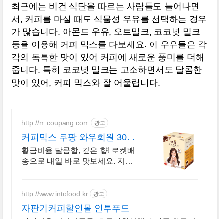
최근에는 비건 식단을 따르는 사람들도 늘어나면
서, 커피를 마실 때도 식물성 우유를 선택하는 경우
가 많습니다. 아몬드 우유, 오트밀크, 코코넛 밀크
등을 이용해 커피 믹스를 타보세요. 이 우유들은 각
각의 독특한 맛이 있어 커피에 새로운 풍미를 더해
줍니다. 특히 코코넛 밀크는 고소하면서도 달콤한
맛이 있어, 커피 믹스와 잘 어울립니다.
http://m.coupang.com
광고
커피믹스 쿠팡 와우회원 30일
반품
황금비율 달콤함, 깊은 향! 로켓배
송으로 내일 바로 맛보세요. 지친
오후, 잠 덜 깬 아침. 한 잔으로 활
력을 채우는 국민커피.
http://www.intofood.kr
광고
자판기커피할인몰 인투푸드