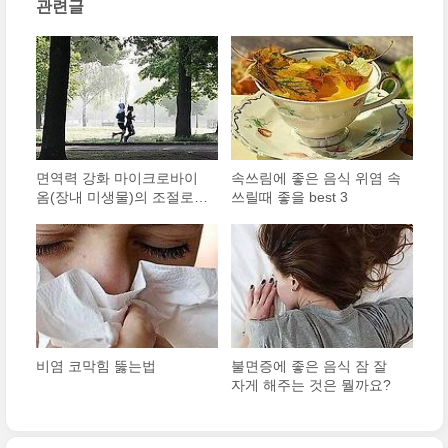
관련글
면역력 강화 마이크로바이
속쓰림에 좋은 음식 위염 속
옴(장내 미생물)의 조절로
쓰릴때 좋을 best 3
가능할까?
비염 코막힘 뚫는법
불면증에 좋은 음식 잠 잘
자게 해주는 것은 뭘까요?