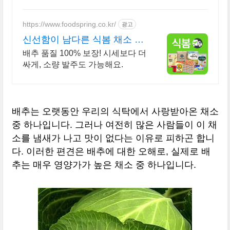
함을! 김치 걱정 끝! 아삭한 배추로
겉절이 뚝딱! 최대 5% 캐시적립 혜
택까지.
https://www.foodspring.co.kr/
광고
신선함이 남다른 식봄 채소 사
업자 전용 특가
배추 품질 100% 보장! 시세보다 더
싸게, 소량 발주도 가능해요.
배추는 오랫동안 우리의 식탁에서 사랑받아온 채소
중 하나입니다. 그러나 여전히 많은 사람들이 이 채
소를 냄새가 나고 맛이 없다는 이유로 피하곤 합니
다. 이러한 편견은 배추에 대한 오해로, 실제로 배
추는 매우 영양가가 높은 채소 중 하나입니다.