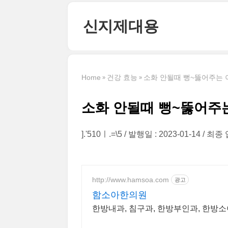
본문 바로가기
신지제대용
Home
건강 효능
소화 안될때 뻥~뚫어주는 
소화 안될때 뻥~뚫어주는
].'510ㅣ.=\5
발행일 : 2023-01-14
최종 업
http://www.hamsoa.com
광고
함소아한의원
한방내과, 침구과, 한방부인과, 한방