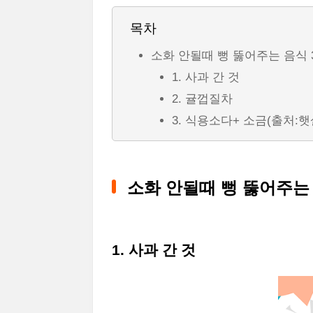
목차
소화 안될때 뻥 뚫어주는 음식 
1. 사과 간 것
2. 귤껍질차
3. 식용소다+ 소금(출처:
소화 안될때 뻥 뚫어주는
1. 사과 간 것