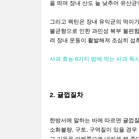
을 띄며 장내 산도 늘 낮추어 유산균
그리고 펙틴은 장내 유익균의 먹이가
불균형으로 인한 과민성 복부 불편함에
려 장내 운동이 활발해져 조심히 섭
사과 효능 6가지 밤에 먹는 사과 독
2. 귤껍질차
한방서에 말하는 바에 따르면 귤껍질
소화불량, 구토, 구역질이 있을 경우