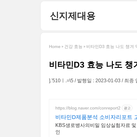
본문 바로가기
신지제대용
Home
건강 효능
비타민D3 효능 나도 챙겨 
비타민D3 효능 나도 챙
].'510ㅣ.=\5
발행일 : 2023-01-03
최종 업
https://blog.naver.com/conreport2
광고
비타민D제품분석 소비자리포트 
KBS생로병사의비밀 임상실험자료 및 
인